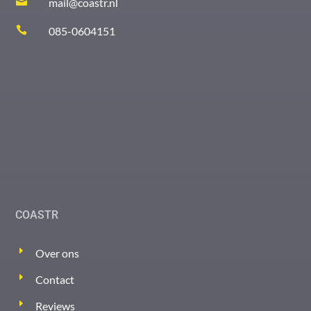

mail@coastr.nl

085-0604151
COASTR
Over ons
Contact
Reviews