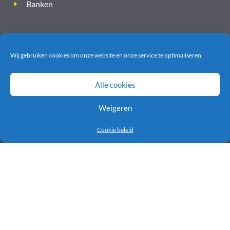
Banken
Wij gebruiken cookies om onze website en onze service te optimaliseren.
Alle cookies
Weigeren
Cookie beleid
INFORMATIE
Boekhouders, accountants & bedrijfsadviseurs
Forecasting
Gepland vs werkelijkheid