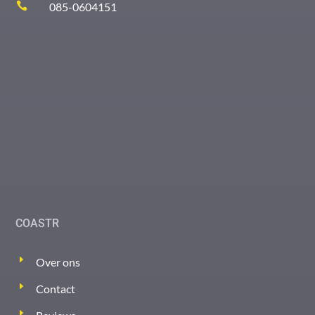

085-0604151
COASTR
Over ons
Contact