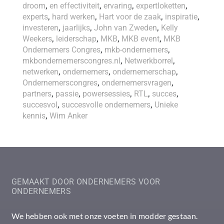
droom
,
en effectiviteit
,
ervaring
,
expertloketten
,
experts
,
hard werken
,
Hart voor de zaak
,
inspiratie
,
investeren
,
jaarlijks
,
John van Zweden
,
Kelly
Weekers
,
leiderschap
,
MKB
,
MKB event
,
MKB
Ondernemers Congres
,
mkb-ondernemers
,
mkbondernemerscongres.nl
,
Netwerkborrel
,
netwerken
,
ondernemers
,
ondernemerschap
,
Ondernemerscongres
,
ondernemersvragen
,
partners
,
passie
,
powersessies
,
RTL
,
succes
,
succesvol
,
succesvolle ondernemers
,
Unieke
kennis
,
Wim Anker
GEMAAKT DOOR ONDERNEMERS VOOR
ONDERNEMERS
We hebben ook met onze voeten in modder gestaan.