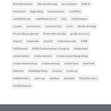
#Ondernemen
3de donderdag
accountant
bedrijf
bedrijven
begroting
businessplan
cashflow
cashflowscan
cashflowscan.nl
club
clubkompas
Coastr
connecties
coronacrisis
crisis
derde dinsdag
financiële prognose
financiële situatie
gratis account
impact
inspiratie
inzicht
miljoenennota
MKB
MKB event
MKB Ondernemers Congres
Nederland
ondernemer
ondernemers
Ondernemersbegroting
ondernemerschap
onderneming
online tool
overheid
plannen
Rijksbegroting
runway
scale-up
stakeholders
start-up
startup
startups
Thijs Dorssers
Unieke kennis