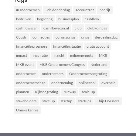
#Ondernemen
3de donderdag
accountant
bedrijf
bedrijven
begroting
businessplan
cashflow
cashflowscan
cashflowscan.nl
club
clubkompas
Coastr
connecties
coronacrisis
crisis
derde dinsdag
financiële prognose
financiële situatie
gratis account
impact
inspiratie
inzicht
miljoenennota
MKB
MKB event
MKB Ondernemers Congres
Nederland
ondernemer
ondernemers
Ondernemersbegroting
ondernemerschap
onderneming
online tool
overheid
plannen
Rijksbegroting
runway
scale-up
stakeholders
start-up
startup
startups
Thijs Dorssers
Unieke kennis