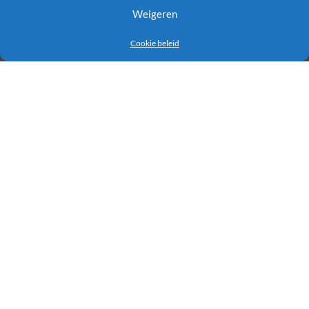
Weigeren
Cookie beleid
INFORMATIE
Boekhouders, accountants & bedrijfsadviseurs
Forecasting
Gepland vs werkelijkheid
Scenarios
Plan en beheer uw casflow prognose
Vergeet Excel cashflow templates