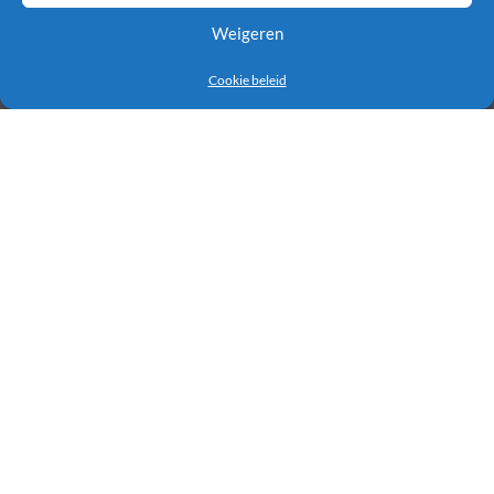
INFORMATIE
Weigeren
Boekhouders, accountants & bedrijfsadviseurs
Cookie beleid
Forecasting
Gepland vs werkelijkheid
Scenarios
Plan en beheer uw casflow prognose
Vergeet Excel cashflow templates