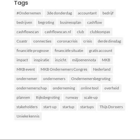
Tags
#Ondernemen
3de donderdag
accountant
bedrijf
bedrijven
begroting
businessplan
cashflow
cashflowscan
cashflowscan.nl
club
clubkompas
Coastr
connecties
coronacrisis
crisis
derde dinsdag
financiële prognose
financiële situatie
gratis account
impact
inspiratie
inzicht
miljoenennota
MKB
MKB event
MKB Ondernemers Congres
Nederland
ondernemer
ondernemers
Ondernemersbegroting
ondernemerschap
onderneming
online tool
overheid
plannen
Rijksbegroting
runway
scale-up
stakeholders
start-up
startup
startups
Thijs Dorssers
Unieke kennis