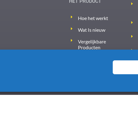
HET PRODUCT
Hoe het werkt
Wat Is nieuw
Vergelijkbare
Producten
Prijzen
Algemene voorwaarden
6
Home
Over ons
Nieuws