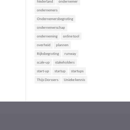
Nederland
ondernemer
ondernemers
Ondernemersbegroting
ondernemerschap
onderneming
online tool
overheid
plannen
Rijksbegroting
runway
scale-up
stakeholders
start-up
startup
startups
Thijs Dorssers
Unieke kennis