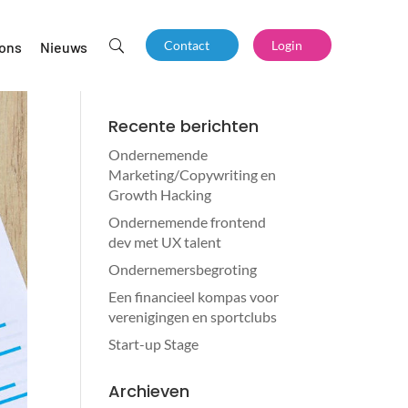
Contact
Login
 ons
Nieuws
U
Recente berichten
Ondernemende
Marketing/Copywriting en
Growth Hacking
Ondernemende frontend
dev met UX talent
Ondernemersbegroting
Een financieel kompas voor
verenigingen en sportclubs
Start-up Stage
Archieven