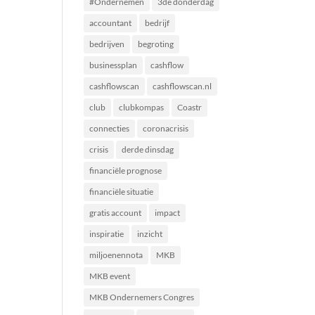
#Ondernemen
3de donderdag
accountant
bedrijf
bedrijven
begroting
businessplan
cashflow
cashflowscan
cashflowscan.nl
club
clubkompas
Coastr
connecties
coronacrisis
crisis
derde dinsdag
financiële prognose
financiële situatie
gratis account
impact
inspiratie
inzicht
miljoenennota
MKB
MKB event
MKB Ondernemers Congres