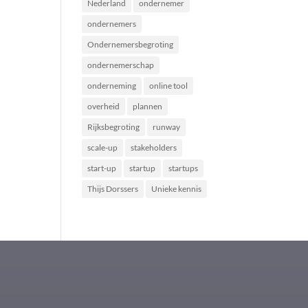
Nederland
ondernemer
ondernemers
Ondernemersbegroting
ondernemerschap
onderneming
online tool
overheid
plannen
Rijksbegroting
runway
scale-up
stakeholders
start-up
startup
startups
Thijs Dorssers
Unieke kennis