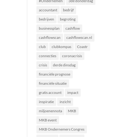
#Ondernemen
3de donderdag
accountant
bedrijf
bedrijven
begroting
businessplan
cashflow
cashflowscan
cashflowscan.nl
club
clubkompas
Coastr
connecties
coronacrisis
crisis
derde dinsdag
financiële prognose
financiële situatie
gratis account
impact
inspiratie
inzicht
miljoenennota
MKB
MKB event
MKB Ondernemers Congres