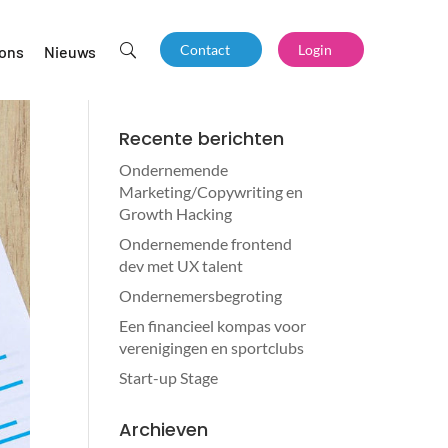
Contact
Login
 ons
Nieuws
U
Recente berichten
Ondernemende
Marketing/Copywriting en
Growth Hacking
Ondernemende frontend
dev met UX talent
Ondernemersbegroting
Een financieel kompas voor
verenigingen en sportclubs
Start-up Stage
Archieven