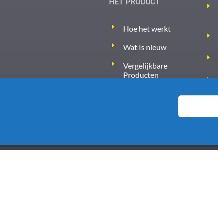
HET PRODUCT
Hoe het werkt
Wat Is nieuw
Vergelijkbare
Producten
Prijzen
Algemene voorwaarden
6
Home
Over ons
Nieuws